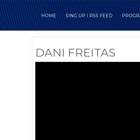
HOME
SING UP I RSS FEED
PROGR
DANI FREITAS