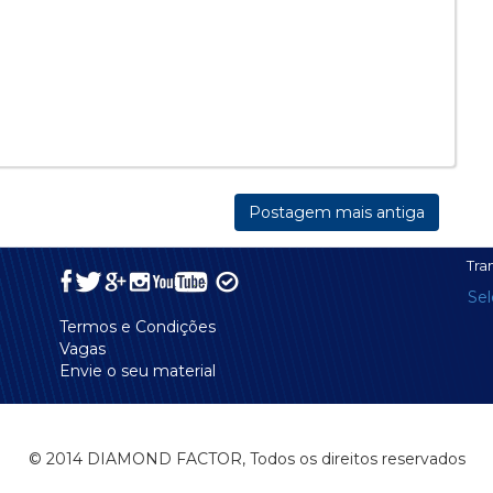
Postagem mais antiga
Tra
Se
Termos e Condições
Vagas
Envie o seu material
© 2014 DIAMOND FACTOR, Todos os direitos reservados